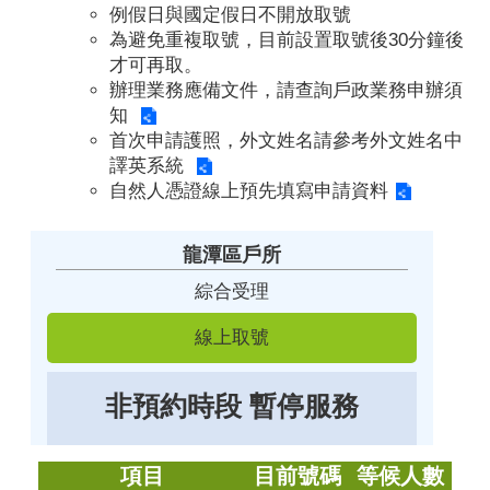
例假日與國定假日不開放取號
為避免重複取號，目前設置取號後30分鐘後
才可再取。
辦理業務應備文件，請查詢
戶政業務申辦須
知
首次申請護照，外文姓名請參考
外文姓名中
譯英系統
自然人憑證線上預先填寫
申請資料
龍潭區戶所
綜合受理
非預約時段 暫停服務
項目
目前號碼
等候人數