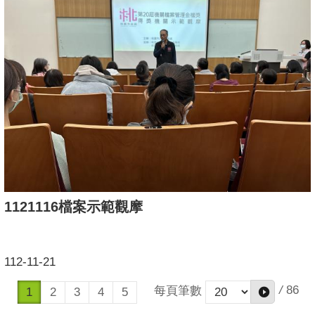
1121116檔案示範觀摩
112-11-21
/
86
每頁筆數
1
2
3
4
5