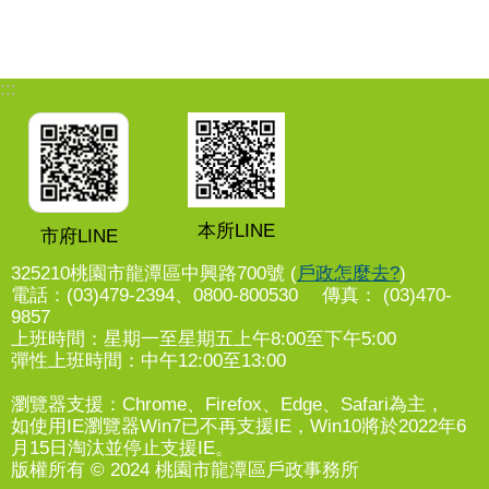
:::
本所LINE
市府LINE
325210桃園市龍潭區中興路700號 (
戶政怎麼去?
)
電話：(03)479-2394、0800-800530 傳真： (03)470-
9857
上班時間：星期一至星期五上午8:00至下午5:00
彈性上班時間：中午12:00至13:00
瀏覽器支援：Chrome、Firefox、Edge、Safari為主，
如使用IE瀏覽器Win7已不再支援IE，Win10將於2022年6
月15日淘汰並停止支援IE。
版權所有 © 2024 桃園市龍潭區戶政事務所