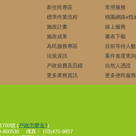
新住民專區
常用服務
標準作業流程
桃園網路e指
施政計畫
線上服務
施政成果
書表下載
為民服務專區
目前等待人數
法規資訊
案件進度查詢
戶政規費及罰鍰
自然人憑證
更多業務資訊
更多便民服務
00號 (
戶政怎麼去?
)
-800530 傳真： (03)470-9857