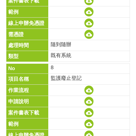
隨到隨辦
既有系統
8
監護廢止登記