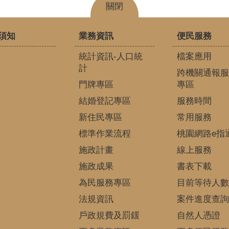
關閉
須知
業務資訊
便民服務
統計資訊-人口統
檔案應用
計
跨機關通報服
門牌專區
專區
結婚登記專區
服務時間
新住民專區
常用服務
標準作業流程
桃園網路e指
施政計畫
線上服務
施政成果
書表下載
為民服務專區
目前等待人數
法規資訊
案件進度查詢
戶政規費及罰鍰
自然人憑證