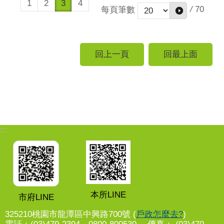
1
2
3
4
/
70
每頁筆數
回上一頁
回最上面
:::
本所LINE
市府LINE
325210桃園市龍潭區中興路700號 (
戶政怎麼去?
)