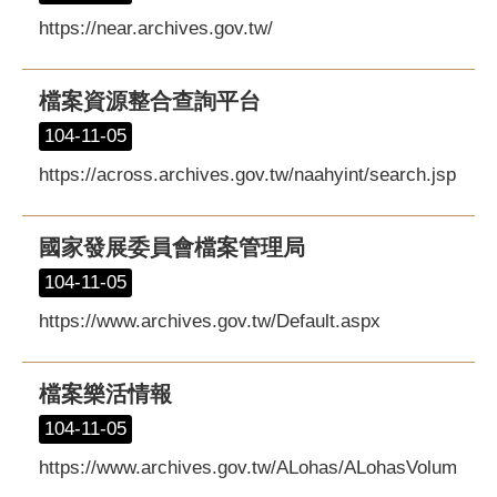
https://near.archives.gov.tw/
檔案資源整合查詢平台
104-11-05
https://across.archives.gov.tw/naahyint/search.jsp
國家發展委員會檔案管理局
104-11-05
https://www.archives.gov.tw/Default.aspx
檔案樂活情報
104-11-05
https://www.archives.gov.tw/ALohas/ALohasVolum