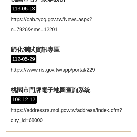
113-06-13
https://cab.tycg.gov.tw/News.aspx?
n=7926&sms=12201
歸化測試資訊專區
112-05-29
https://www.ris.gov.tw/app/portal/229
桃園市門牌電子地圖查詢系統
108-12-12
https://addressrs.moi.gov.tw/address/index.cfm?
city_id=68000