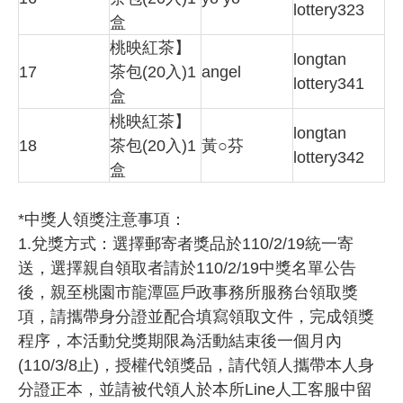
lottery323
盒
桃映紅茶】
longtan
17
茶包(20入)1
angel
lottery341
盒
桃映紅茶】
longtan
18
茶包(20入)1
黃○芬
lottery342
盒
*中獎人領獎注意事項：
1.兌獎方式：選擇郵寄者獎品於110/2/19統一寄
送，選擇親自領取者請於110/2/19中獎名單公告
後，親至桃園市龍潭區戶政事務所服務台領取獎
項，請攜帶身分證並配合填寫領取文件，完成領獎
程序，本活動兌獎期限為活動結束後一個月內
(110/3/8止)，授權代領獎品，請代領人攜帶本人身
分證正本，並請被代領人於本所Line人工客服中留