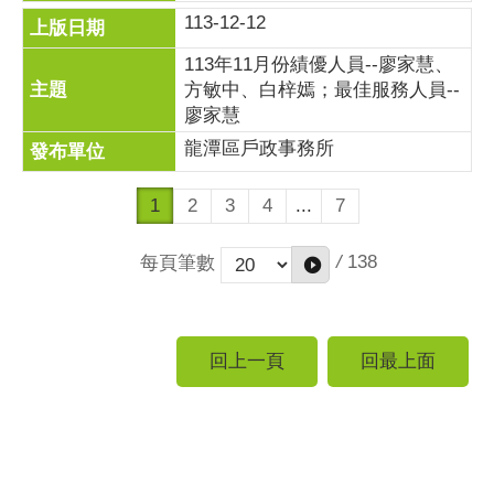
113-12-12
113年11月份績優人員--廖家慧、
方敏中、白梓嫣；最佳服務人員--
廖家慧
龍潭區戶政事務所
1
2
3
4
...
7
/
138
每頁筆數
回上一頁
回最上面