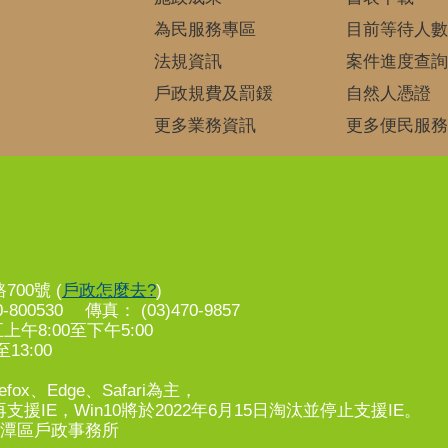
為民服務專區
目前等待人數
法規資訊
案件進度查詢
戶政規費及罰鍰
自然人憑證
更多業務資訊
更多便民服務
00號 (
戶政怎麼去?
)
-800530 傳真： (03)470-9857
8:00至下午5:00
13:00
fox、Edge、Safari為主，
支援IE，Win10將於2022年6月15日淘汰並停止支援IE。
市龍潭區戶政事務所