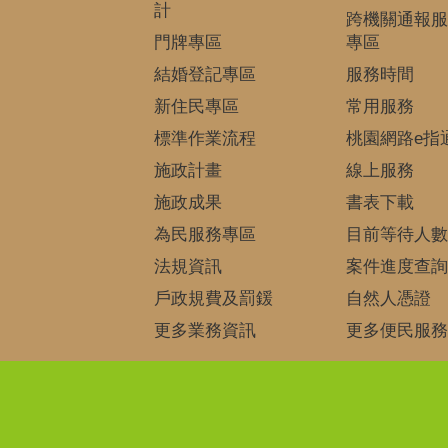
計
跨機關通報服
門牌專區
專區
結婚登記專區
服務時間
新住民專區
常用服務
標準作業流程
桃園網路e指
施政計畫
線上服務
施政成果
書表下載
為民服務專區
目前等待人數
法規資訊
案件進度查詢
戶政規費及罰鍰
自然人憑證
更多業務資訊
更多便民服務