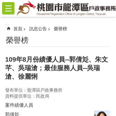
:::
跳到主要內容區塊
:::
首頁
訊息公告
榮譽榜
榮譽榜
109年8月份績優人員--郭倩彣、朱文
芊、吳瑞滄；最佳服務人員--吳瑞
滄、徐麗悧
發布單位：龍潭區戶政事務所
資料提供單位：民政局
案件績優人員
郭倩彣