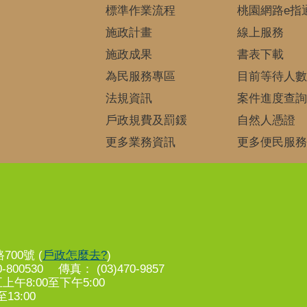
標準作業流程
桃園網路e指
施政計畫
線上服務
施政成果
書表下載
為民服務專區
目前等待人數
法規資訊
案件進度查詢
戶政規費及罰鍰
自然人憑證
更多業務資訊
更多便民服務
00號 (
戶政怎麼去?
)
-800530 傳真： (03)470-9857
8:00至下午5:00
13:00