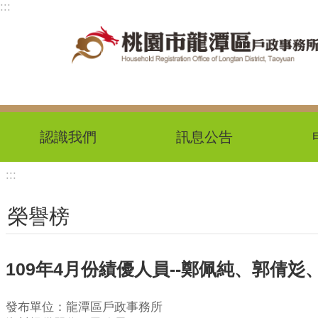
:::
跳到主要內容區塊
認識我們
訊息公告
:::
榮譽榜
109年4月份績優人員--鄭佩純、郭倩彣
發布單位：龍潭區戶政事務所