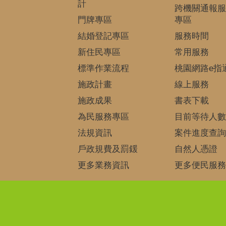
計
跨機關通報服
門牌專區
專區
結婚登記專區
服務時間
新住民專區
常用服務
標準作業流程
桃園網路e指
施政計畫
線上服務
施政成果
書表下載
為民服務專區
目前等待人數
法規資訊
案件進度查詢
戶政規費及罰鍰
自然人憑證
更多業務資訊
更多便民服務