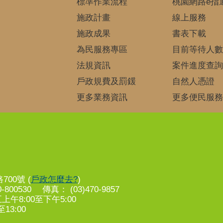
標準作業流程
桃園網路e指
施政計畫
線上服務
施政成果
書表下載
為民服務專區
目前等待人數
法規資訊
案件進度查詢
戶政規費及罰鍰
自然人憑證
更多業務資訊
更多便民服務
00號 (
戶政怎麼去?
)
-800530 傳真： (03)470-9857
8:00至下午5:00
13:00