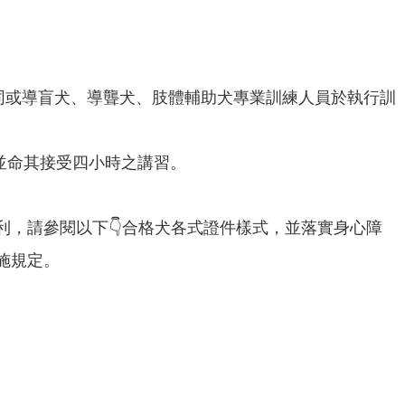
同或導盲犬、導聾犬、肢體輔助犬專業訓練人員於執行訓
並命其接受四小時之講習。
，請參閱以下👇合格犬各式證件樣式，並落實身心障
施規定。