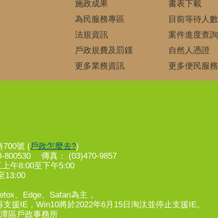
施政成果
書表下載
為民服務專區
目前等待人數
法規資訊
案件進度查詢
戶政規費及罰鍰
自然人憑證
更多業務資訊
更多便民服務
00號 (
戶政怎麼去?
)
-800530 傳真： (03)470-9857
8:00至下午5:00
13:00
fox、Edge、Safari為主，
支援IE，Win10將於2022年6月15日淘汰並停止支援IE。
市龍潭區戶政事務所