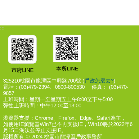
:::
本所LINE
市府LINE
325210桃園市龍潭區中興路700號 (
戶政怎麼去?
)
電話：(03)479-2394、0800-800530 傳真： (03)470-
9857
上班時間：星期一至星期五上午8:00至下午5:00
彈性上班時間：中午12:00至13:00
瀏覽器支援：Chrome、Firefox、Edge、Safari為主，
如使用IE瀏覽器Win7已不再支援IE，Win10將於2022年6
月15日淘汰並停止支援IE。
版權所有 © 2024 桃園市龍潭區戶政事務所