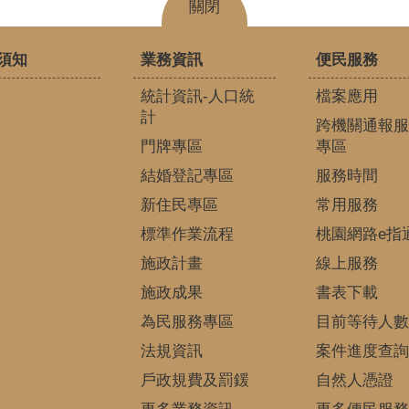
關閉
須知
業務資訊
便民服務
統計資訊-人口統
檔案應用
計
跨機關通報服
門牌專區
專區
結婚登記專區
服務時間
新住民專區
常用服務
標準作業流程
桃園網路e指
施政計畫
線上服務
施政成果
書表下載
為民服務專區
目前等待人數
法規資訊
案件進度查詢
戶政規費及罰鍰
自然人憑證