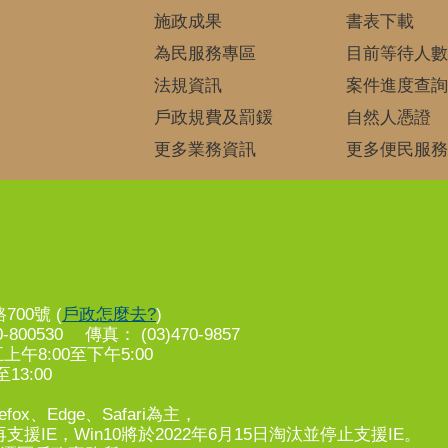
施政成果
書表下載
為民服務專區
目前等待人數
法規資訊
案件進度查詢
戶政規費及罰鍰
自然人憑證
更多業務資訊
更多便民服務
00號 (
戶政怎麼去?
)
-800530 傳真： (03)470-9857
8:00至下午5:00
13:00
fox、Edge、Safari為主，
支援IE，Win10將於2022年6月15日淘汰並停止支援IE。