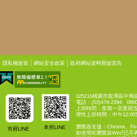
隱私權政策
網站安全政策
政府網站資料開放宣告
325210桃園市龍潭區中興路7
電話：(03)479-2394、0800
上班時間：星期一至星期五上午
彈性上班時間：中午12:00至
瀏覽器支援：Chrome、Fire
本所LINE
市府LINE
如使用IE瀏覽器Win7已不再